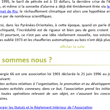
 1995, le baril de pétrole est à 15 dollars, la dernière crise de l’
e, et même si la sonnette d’alarme a déjà été timidement tirée via
l
met de Rio
, le réchauffement climatique est alors une hypothèse 
on par de nombreux scientifiques.
nsi, dans les Pyrénées-Orientales, à cette époque, quand on parle
échiqueté, l’incrédulité est de rigueur et bien peu de gens croient 
e. Et pourtant, ce n’est pas une idée réellement nouvelle, nos voisi
as oublié 1973 et les chaufferies automatiques au bois n’ont déjà plu
afficher la suite
est dans ce contexte particulier et peu favorable que Bois Energie 
e de personnes motivées et visionnaires et au Département des Pyré
 sommes nous ?
l à projet du ministère de l’industrie pour la création du « Plan B
.
 démarrage est poussif : technologie peu connue et coûteuse,
ergie 66 est une association loi 1901 déclarée le 21 juin 1996 au jour
oire, image archaïque, absence de filière d’approvisionnement, pé
suivant:
aps sont nombreux et pourtant les avantages sont prometteurs e
tes actions relatives à l'organisation, la promotion et au développeme
elable, bon marché, contribuant au développement local, à la cr
outes activités connexes; dans ce but, l'association prend les initiat
pendance énergétique, à l’entretien des forêts, à la prévention des 
e toutes opérations relevant de son objet, en s'assurant les conco
 de serre…
ires.
 faut une grande motivation et un énorme travail d’animation et d’in
rger les Statuts et le Règlement Intérieur de l'Association