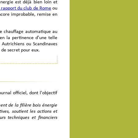
énergie est déjà bien loin et
e rapport du club de Rome
ou
encore improbable, remise en
 de chauffage automatique au
en la pertinence d’une telle
ns Autrichiens ou Scandinaves
s de secret pour eux.
66 voit le jour, grâce à une
nées-Orientales qui répond à
ois Énergie et Développement
 peu de compétences sur le
nal officiel, dont l'objectif
trole encore bon marché… Les
t incontestables : énergie
nt de la filière bois énergie
éation d’emplois locaux, à
ives, soutient les actions et
incendies, à la lutte contre
urs techniques et financiers
formation de l’équipe de Bois