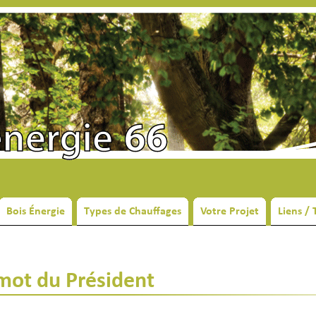
Bois Énergie
Types de Chauffages
Votre Projet
Liens /
mot du Président