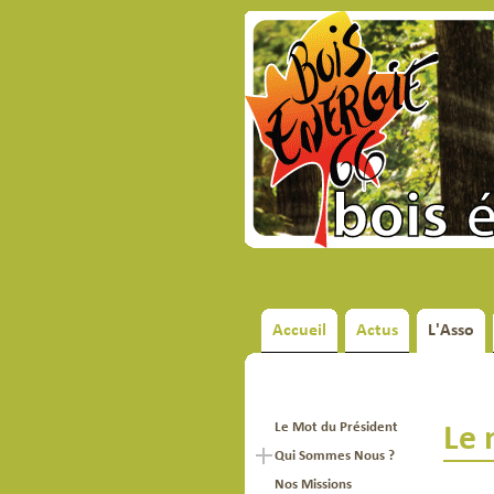
Accueil
Actus
L'Asso
Le Mot du Président
Le 
Qui Sommes Nous ?
Nos Missions